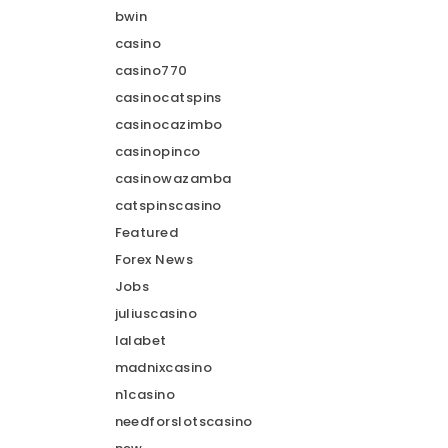
bwin
casino
casino770
casinocatspins
casinocazimbo
casinopinco
casinowazamba
catspinscasino
Featured
Forex News
Jobs
juliuscasino
lalabet
madnixcasino
n1casino
needforslotscasino