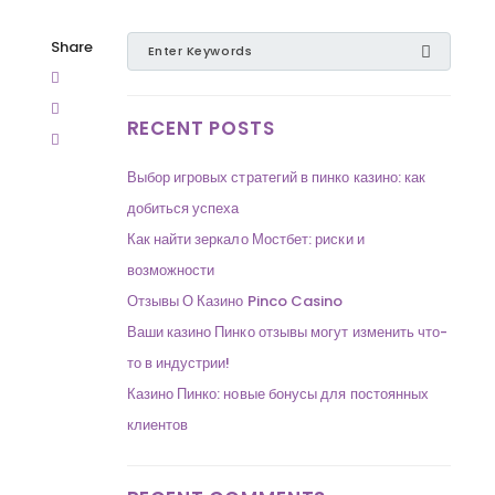
Share
RECENT POSTS
Выбор игровых стратегий в пинко казино: как
добиться успеха
Как найти зеркало Мостбет: риски и
возможности
Отзывы О Казино Pinco Casino
Ваши казино Пинко отзывы могут изменить что-
то в индустрии!
Казино Пинко: новые бонусы для постоянных
клиентов