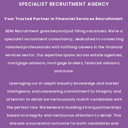
SPECIALIST RECRUITMENT AGENCY
Your Trusted Partner in Financial Services Recruitment:
BDM Recruitment goes beyond just filling vacancies. We’re a
specialist recruitment consultancy, dedicated to connecting
talented professionals with fulfilling careers in the financial
services sector. Our expertise spans across estate agencies,
mortgage advisors, mortgage brokers, financial advisors,
and more.
Leveraging our in-depth industry knowledge and market
intelligence, and unwavering commitment to integrity and
attention to detail we meticulously match candidates with
the perfect role. We believe in building strong partnerships
based on integrity and meticulous attention to detail. This
ensures a successful outcome for both candidates and