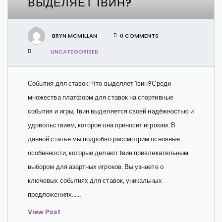
ВЫДЕЛЯЕТ 1ВИН?
BRYN MCMILLAN
0 COMMENTS
UNCATEGORISED
События для ставок: Что выделяет 1вин?Среди
множества платформ для ставок на спортивные
события и игры, 1вин выделяется своей надёжностью и
удовольствием, которое она приносит игрокам. В
данной статье мы подробно рассмотрим основные
особенности, которые делают 1вин привлекательным
выбором для азартных игроков. Вы узнаете о
ключевых событиях для ставок, уникальных
предложениях…...
View Post