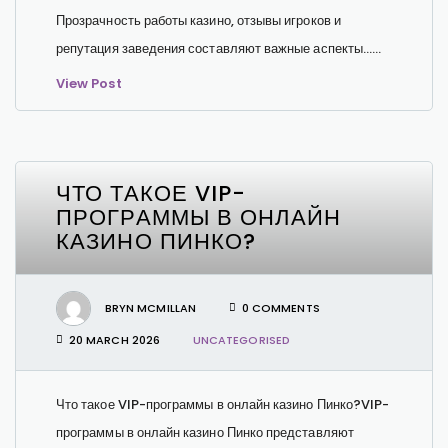
Прозрачность работы казино, отзывы игроков и
репутация заведения составляют важные аспекты…...
View Post
ЧТО ТАКОЕ VIP-
ПРОГРАММЫ В ОНЛАЙН
КАЗИНО ПИНКО?
BRYN MCMILLAN
0 COMMENTS
20 MARCH 2026
UNCATEGORISED
Что такое VIP-программы в онлайн казино Пинко?VIP-
программы в онлайн казино Пинко представляют