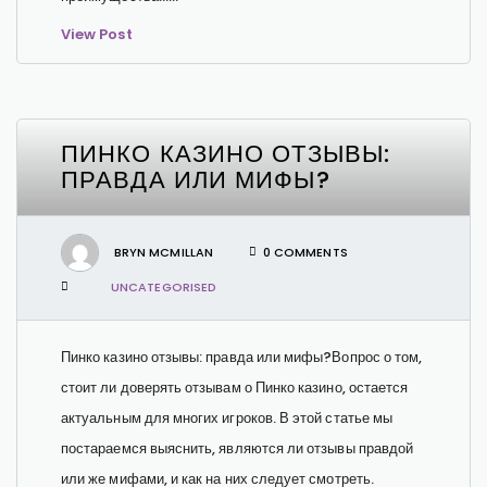
View Post
ПИНКО КАЗИНО ОТЗЫВЫ:
ПРАВДА ИЛИ МИФЫ?
BRYN MCMILLAN
0 COMMENTS
UNCATEGORISED
Пинко казино отзывы: правда или мифы?Вопрос о том,
стоит ли доверять отзывам о Пинко казино, остается
актуальным для многих игроков. В этой статье мы
постараемся выяснить, являются ли отзывы правдой
или же мифами, и как на них следует смотреть.