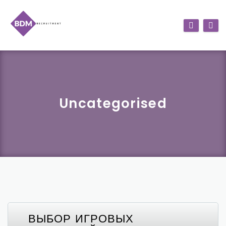
Uncategorised
ВЫБОР ИГРОВЫХ