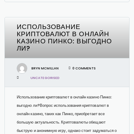
ИСПОЛЬЗОВАНИЕ
КРИПТОВАЛЮТ В ОНЛАЙН
КАЗИНО ПИНКО: ВЫГОДНО
ЛИ?
BRYN MCMILLAN
0 COMMENTS
UNCATEGORISED
Использование криптовалют в онлайн казино Пинко:
выгодно ли?Вопрос использования криптовалют в
онлайн казино, таких как Пинко, приобретает все
большую актуальность. Криптовалюты обещают
быструю и анонимную игру, однако стоит задуматься о