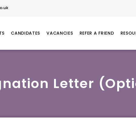
o.uk
TS
CANDIDATES
VACANCIES
REFER A FRIEND
RESOU
nation Letter (Opt