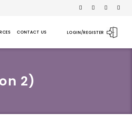
RCES
CONTACT US
LOGIN/REGISTER
ion 2)